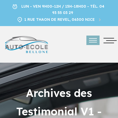
LUN - VEN 9H00-12H / 15H-18H00 - TÉL. 04
93 55 03 29
1 RUE THAON DE REVEL, 06300 NICE
Archives des
Testimonial V1 -