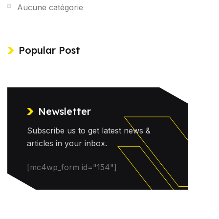
Aucune catégorie
Popular Post
Newsletter
Subscribe us to get latest news &
articles in your inbox.
[mc4wp_form id="154"]