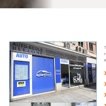
T
r
a