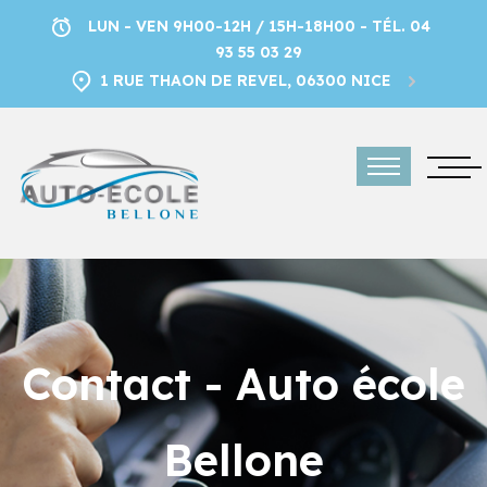
LUN - VEN 9H00-12H / 15H-18H00 - TÉL. 04
93 55 03 29
1 RUE THAON DE REVEL, 06300 NICE
Contact - Auto école
Bellone